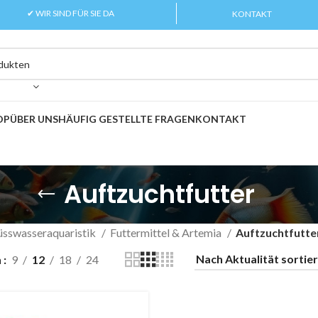
✔ WIR SIND FÜR SIE DA
KONTAKT
OP
ÜBER UNS
HÄUFIG GESTELLTE FRAGEN
KONTAKT
Auftzuchtfutter
üsswasseraquaristik
Futtermittel & Artemia
Auftzuchtfutte
n
9
12
18
24