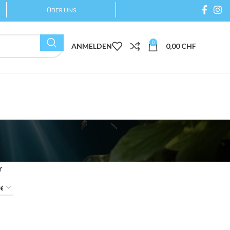
ÜBER UNS
0
ANMELDEN
0,00
CHF
r