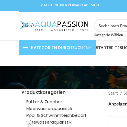
✔ KOSTENLOSER VERSAND AB 150 CHF
Kategorie Wählen
KATEGORIEN DURCHSUCHEN
STARTSEITE
SH
Produktkategorien
Start
S
Futter & Zubehör
Anzeige
Meerwasseraquaristik
Pool & Schwimmteichbedarf
Süsswasseraquaristik