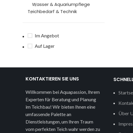
Wasser & Aquariumpflege
Teichbedarf & Technik
Im Angebot
Auf Lager
KONTAKTIEREN SIE UNS
SCHNELL
Willkommen bei Aquapassion, Ihrem
Startse
Experten für Beratung und Planung
Kontak
im Teichbau! Wir bieten Ihnen eine
Über U
umfassende Palette an
Dienstleistungen, um Ihren Traum
Impre
vom perfekten Teich wahr werden zu