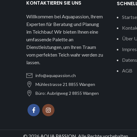
KONTAKTIEREN SIE UNS
SCHNELL
Willkommen bei Aquapassion, Ihrem
Startse
Experten für Beratung und Planung
Kontak
im Teichbau! Wir bieten Ihnen eine
Über U
umfassende Palette an
Dienstleistungen, um Ihren Traum
Impre
vom perfekten Teich wahr werden zu
Datens
lassen.
AGB
info@aquapassion.ch
Mühlestrasse 21 8855 Wangen
Büro: Aubrigweg 2 8855 Wangen
© 2026
AQUA PASSION
. Alle Rechte vorbehalten