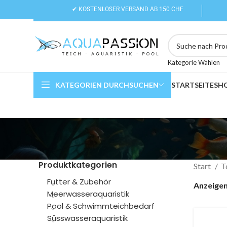
✔ KOSTENLOSER VERSAND AB 150 CHF
Kategorie Wählen
KATEGORIEN DURCHSUCHEN
STARTSEITE
SH
Produktkategorien
Start
T
Futter & Zubehör
Anzeige
Meerwasseraquaristik
Pool & Schwimmteichbedarf
Süsswasseraquaristik