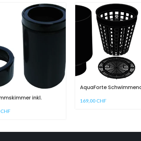
AquaForte Schwimmen
Skimmer 190mm
mmskimmer inkl.
169,00
CHF
ierung 110mm
0
CHF