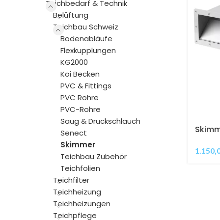
Teichbedarf & Technik
Belüftung
Teichbau Schweiz
Bodenabläufe
Flexkupplungen
KG2000
Koi Becken
PVC & Fittings
PVC Rohre
PVC-Rohre
Saug & Druckschlauch
Skimm
Senect
aus I
Skimmer
Schwe
1.150,
Teichbau Zubehör
Teichfolien
Teichfilter
Teichheizung
Teichheizungen
Teichpflege