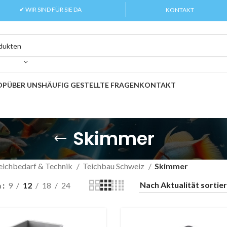
✔ WIR SIND FÜR SIE DA
KONTAKT
OP
ÜBER UNS
HÄUFIG GESTELLTE FRAGEN
KONTAKT
Skimmer
eichbedarf & Technik
Teichbau Schweiz
Skimmer
n
9
12
18
24