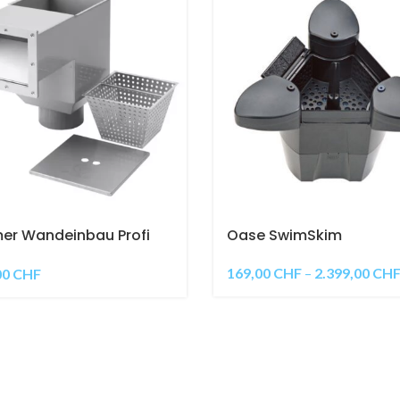
er Wandeinbau Profi
Oase SwimSkim
NOX Anschluss 160mm,
rkraft
169,00
CHF
–
2.399,00
CH
00
CHF