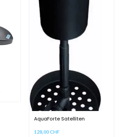
F
AquaForte Satelliten
Standskimmer
128,00
CHF