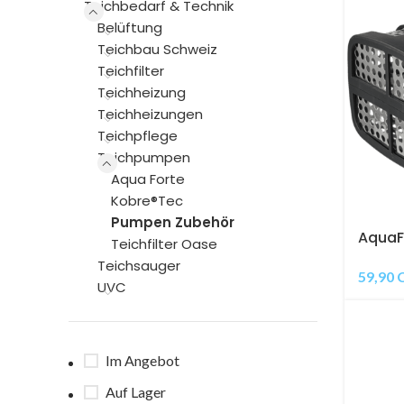
Teichbedarf & Technik
Belüftung
Teichbau Schweiz
Teichfilter
Teichheizung
Teichheizungen
Teichpflege
Teichpumpen
Aqua Forte
Kobre®Tec
Pumpen Zubehör
AquaFo
Teichfilter Oase
Edelst
Teichsauger
59,90
UVC
Im Angebot
Auf Lager