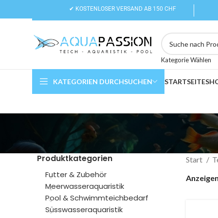
✔ KOSTENLOSER VERSAND AB 150 CHF
Kategorie Wählen
KATEGORIEN DURCHSUCHEN
STARTSEITE
SH
Produktkategorien
Start
T
Futter & Zubehör
Anzeige
Meerwasseraquaristik
Pool & Schwimmteichbedarf
Süsswasseraquaristik