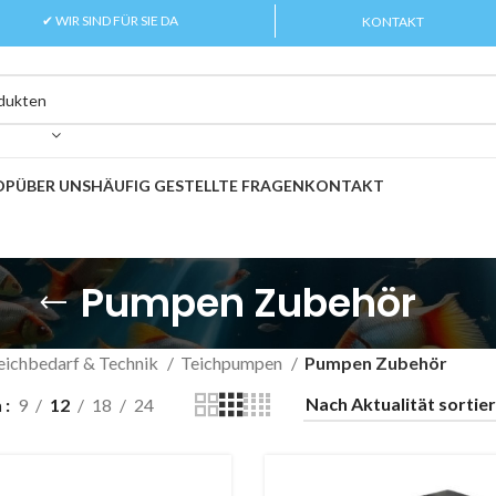
✔ WIR SIND FÜR SIE DA
KONTAKT
OP
ÜBER UNS
HÄUFIG GESTELLTE FRAGEN
KONTAKT
Pumpen Zubehör
eichbedarf & Technik
Teichpumpen
Pumpen Zubehör
n
9
12
18
24