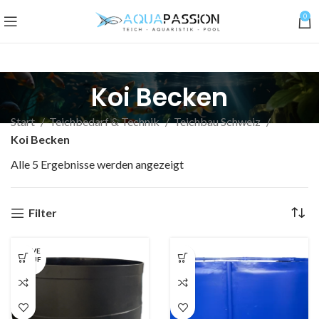
0
Koi Becken
Start
Teichbedarf & Technik
Teichbau Schweiz
Koi Becken
Alle 5 Ergebnisse werden angezeigt
Filter
AUSVE
RKAUF
T