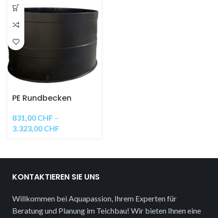
PE Rundbecken
831,00
CHF
–
3.323,00
CHF
KONTAKTIEREN SIE UNS
Willkommen bei Aquapassion, Ihrem Experten für
Beratung und Planung im Teichbau! Wir bieten Ihnen eine