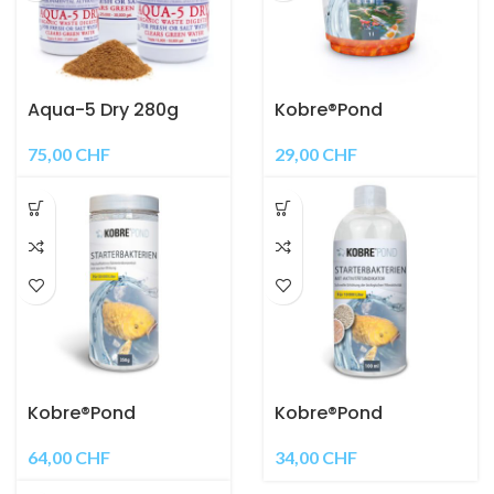
Aqua-5 Dry 280g
Kobre®Pond
Starterbakterien
Pearls 1 Liter reicht für
75,00
CHF
29,00
CHF
20’000 Liter
Kobre®Pond
Kobre®Pond
Starterbakterien 350
Starterbakterien 100
g für 50’000 Liter
ml mit
64,00
CHF
34,00
CHF
Aktivitätsindikator